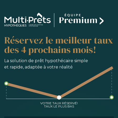
SERVICES
Réservez le meilleur taux
ACHAT
REFINANCEMENT
des 4 prochains mois!
RENOUVELLEMENT
PRÉ-AUTORISATION
La solution de prêt hypothécaire simple
et rapide, adaptée à votre réalité
OUTILS
FAQ
NOUS JOINDRE
ÉQUIPE
VOTRE TAUX RÉSERVÉ!
TAUX LE PLUS BAS
EN