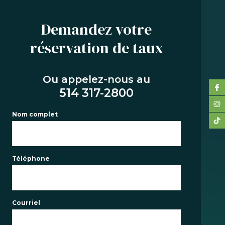
Demandez votre
réservation de taux
SERVICES
ACHAT
Ou appelez-nous au
REFINANCEMENT
514 317-2800
RENOUVELLEMENT
Nom complet
PRÉ-AUTORISATION
OUTILS
FAQ
Téléphone
NOUS JOINDRE
ÉQUIPE
Courriel
EN