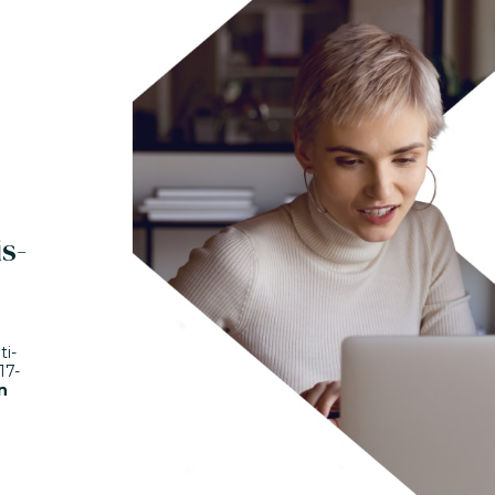
s-
ti-
17-
n