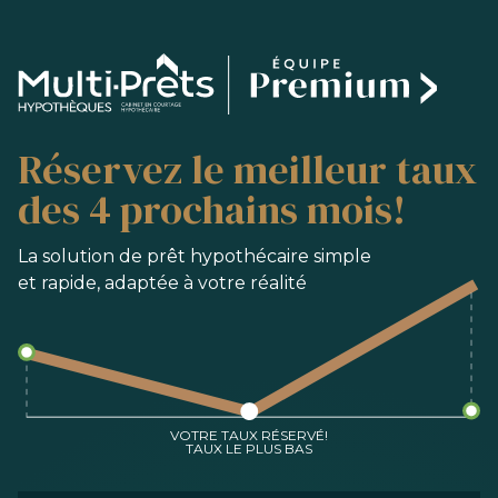
SERVICES
Réservez le meilleur taux
ACHAT
REFINANCEMENT
des 4 prochains mois!
RENOUVELLEMENT
PRÉ-AUTORISATION
La solution de prêt hypothécaire simple
et rapide, adaptée à votre réalité
OUTILS
FAQ
NOUS JOINDRE
ÉQUIPE
VOTRE TAUX RÉSERVÉ!
TAUX LE PLUS BAS
EN