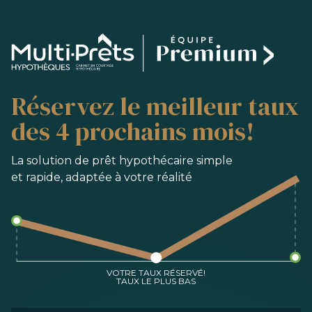
SERVICES
Réservez le meilleur taux
ACHAT
REFINANCEMENT
des 4 prochains mois!
RENOUVELLEMENT
PRÉ-AUTORISATION
La solution de prêt hypothécaire simple
et rapide, adaptée à votre réalité
OUTILS
FAQ
NOUS JOINDRE
ÉQUIPE
VOTRE TAUX RÉSERVÉ!
TAUX LE PLUS BAS
EN